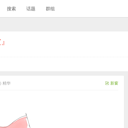
搜索
话题
群组
软』
精华
新窗