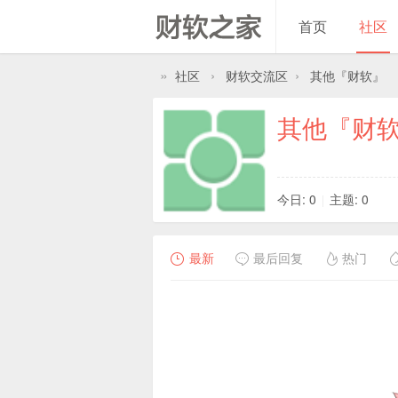
首页
社区
»
›
›
社区
财软交流区
其他『财软』
其他『财
今日: 0
主题: 0
|
最新
最后回复
热门