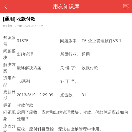
用友知识库
[通用] 收款付款
cpder
2013-5-3 23:15:22
知识编
31875
问题版本:
T6-企业管理软件V6.1
号:
问题模
出纳管理
所属行业:
通用
块:
解决方
最终解决方案
关 键 字:
收款付款
案:
适用产
T6系列
补 丁 号:
品:
更新日
2013/3/19 12:29:09
点击数:
31
期:
标题:
收款付款
问题现
启用了应收、应付和出纳管理模块，收款、付款凭证应该如何
象:
处理？
原因分
应收、应付科目受控，无法在出纳管理中使用。