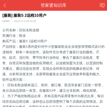
管家婆知识库
[服装] 服装S 2远程10用户
cpder
2012-11-3 09:19:08
公司名称：巨钰名鞋连锁
所属行业：鞋业
购买产品：服装S 2远程10用户
产品特征：服装S系列是针对中小型服装鞋业企业现形管理模式设计的
进销存、财务一体化软件。该软件充分考虑了服装行业的颜色、尺
码、款式、流行性、季节性等行业特征，整合了服装行业批发、零
售、自营店和加盟连锁的应用模式，以连锁加盟为主线，以货源控制
为重点，通过信息化管理，实现企业经营信息的电脑全程记录、传
递、分析和决策支持，全面帮助服装企业提升运营效率和盈利能力。
软件运用方面：
1、巨钰名鞋连锁有温江、崇州、都江堰、双流等多家门店统一管理，
各分店由总部统一发货。在服装S2中，建立分支机构，细化权限。
2、为了严格控制商品出库，所有店面均采用零售POS模式出库，每日
结存后由总部过账，这样也让总部清楚明了每个店面的运营情况。启