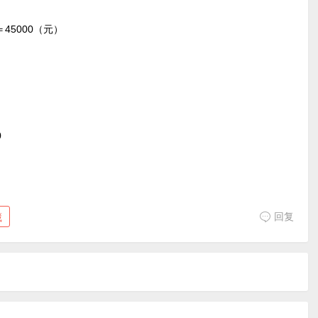
＝45000（元）
0
回复
藏