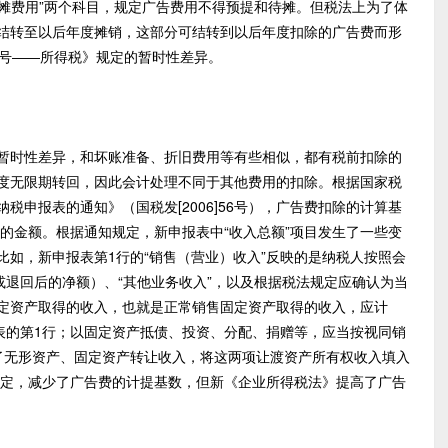
摊费用”两个科目，规定广告费用不得预提和待摊。但税法上为了体
结转至以后年度摊销，这部分可结转到以后年度扣除的广告费而形
8号――所得税》规定的暂时性差异。
时性差异，和坏账准备、折旧费用等有些相似，都有税前扣除的
度无限期转回，因此会计处理不同于其他费用的扣除。根据国家税
税申报表的通知》（国税发[2006]56号），广告费扣除的计算基
”的金额。根据通知规定，新申报表中“收入总额”项目发生了一些变
比如，新申报表第1行的“销售（营业）收入”反映的是纳税人按照会
或退回后的净额）、“其他业务收入”，以及根据税法规定应确认为当
定资产取得的收入，也就是正常销售固定资产取得的收入，应计
主表的第1行；以固定资产抵债、投资、分配、捐赠等，应当按视同销
了无形资产、固定资产转让收入，将这两项让渡资产所有权收入填入
6号的规定，减少了广告费的计提基数，但新《企业所得税法》提高了广告