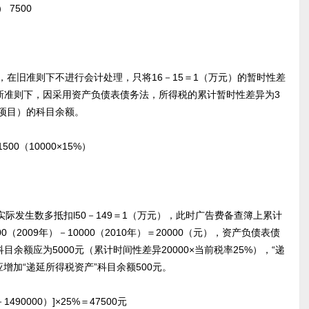
7500
旧准则下不进行会计处理，只将16－15＝1（万元）的暂时性差
在新准则下，因采用资产负债表债务法，所得税的累计暂时性差异为3
项目）的科目余额。
（10000×15%）
际发生数多抵扣l50－149＝1（万元），此时广告费备查簿上累计
00（2009年）－10000（2010年）＝20000（元），资产负债表债
余额应为5000元（累计时间性差异20000×当前税率25%），“递
应增加“递延所得税资产”科目余额500元。
90000）]×25%＝47500元