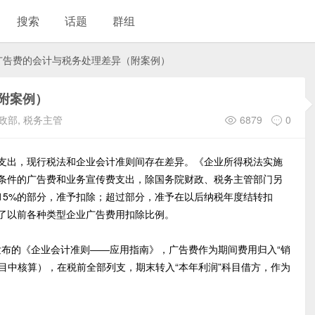
搜索
话题
群组
广告费的会计与税务处理差异（附案例）
附案例）
政部
,
税务主管
6879
0
出，现行税法和企业会计准则间存在差异。《企业所得税法实施
条件的广告费和业务宣传费支出，除国务院财政、税务主管部门另
15%的部分，准予扣除；超过部分，准予在以后纳税年度结转扣
了以前各种类型企业广告费用扣除比例。
发布的《企业会计准则――应用指南》，广告费作为期间费用归入“销
科目中核算），在税前全部列支，期末转入“本年利润”科目借方，作为